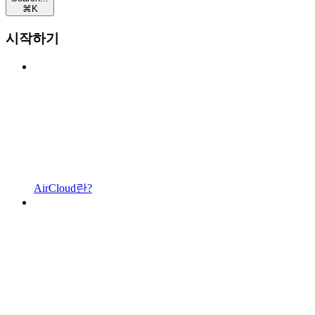
⌘
K
시작하기
AirCloud란?