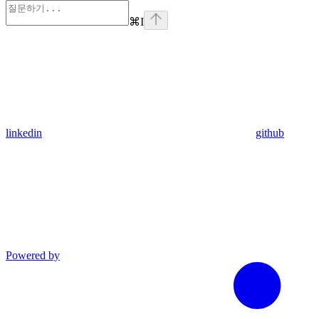
⌘
I
linkedin
github
Powered by