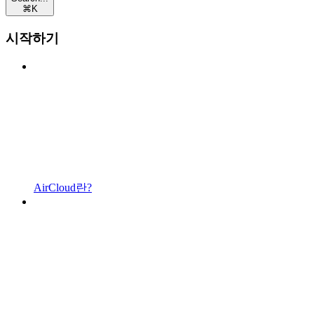
⌘
K
시작하기
AirCloud란?