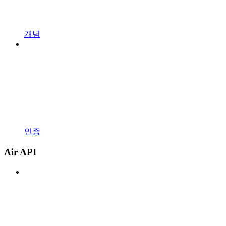
개념
인증
Air API