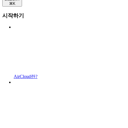
⌘
K
시작하기
AirCloud란?