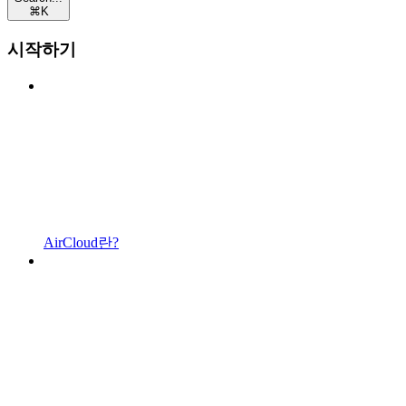
⌘
K
시작하기
AirCloud란?