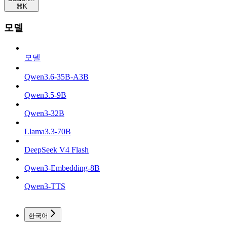
⌘
K
모델
모델
Qwen3.6-35B-A3B
Qwen3.5-9B
Qwen3-32B
Llama3.3-70B
DeepSeek V4 Flash
Qwen3-Embedding-8B
Qwen3-TTS
한국어