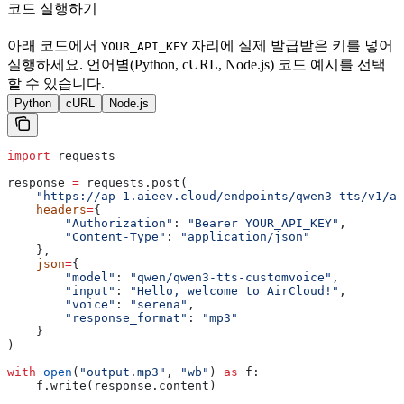
코드 실행하기
아래 코드에서
자리에 실제 발급받은 키를 넣어
YOUR_API_KEY
실행하세요. 언어별(Python, cURL, Node.js) 코드 예시를 선택
할 수 있습니다.
Python
cURL
Node.js
import
 requests
response 
=
 requests.post(
    "https://ap-1.aieev.cloud/endpoints/qwen3-tts/v1/au
    headers
=
{
        "Authorization"
: 
"Bearer YOUR_API_KEY"
,
        "Content-Type"
: 
"application/json"
    },
    json
=
{
        "model"
: 
"qwen/qwen3-tts-customvoice"
,
        "input"
: 
"Hello, welcome to AirCloud!"
,
        "voice"
: 
"serena"
,
        "response_format"
: 
"mp3"
    }
)
with
 open
(
"output.mp3"
, 
"wb"
) 
as
 f:
    f.write(response.content)