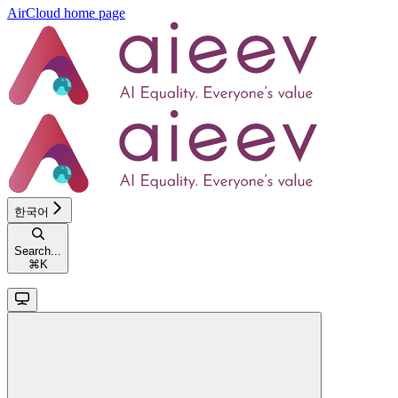
AirCloud
home page
한국어
Search...
⌘
K