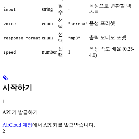
필
음성으로 변환할 텍
string
-
input
수
스트
선
음성 프리셋
enum
voice
"serena"
택
선
출력 오디오 포맷
enum
response_format
"mp3"
택
선
음성 속도 배율 (0.25-
number
1
speed
택
4.0)
시작하기
1
API 키 발급하기
AirCloud 계정
에서 API 키를 발급받습니다.
2